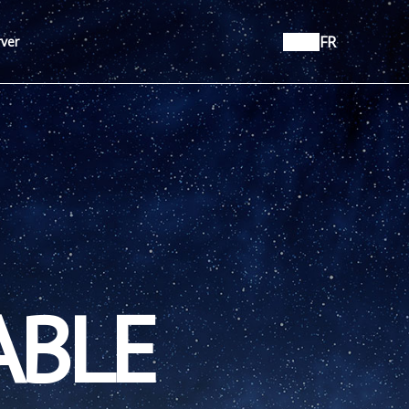
FR
ver
ABLE