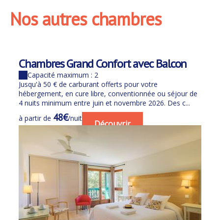
produits locaux et/ou
soir.
Nos autres chambres
Possibilité de petit-
BIO.
déjeuner room service:
4€ / jour.
Possibilité de petit-
Chambres Grand Confort avec Balcon
déjeuner à emporter,
Capacité maximum : 2
tarif: 8.90€, à réserver
Jusqu'à 50 € de carburant offerts pour votre
sur place.
hébergement, en cure libre, conventionnée ou séjour de
4 nuits minimum entre juin et novembre 2026. Des c...
Pour les longs séjours,
48€
profitez de nos formules
à partir de
/nuit
Découvrir
d'abonnement:
-140€ pour 10 petits-
déjeuners,
-260€ pour 20 petits-
déjeuners.
A réserver sur place.