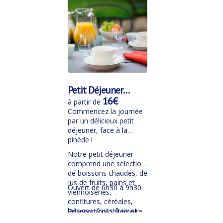
Petit Déjeuner
buffet
16€
à partir de
Commencez la journée
par un délicieux petit
déjeuner, face à la
pinède !
Notre petit déjeuner
comprend une sélection
de boissons chaudes, de
jus de fruits, pains et
Ouvert de 6h30 à 9h30.
viennoiseries,
confitures, céréales,
laitages, fruits frais et
Réservation obligatoire
une sélection de
au plus tard la veille au