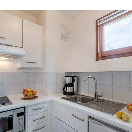
Petit-déjeuner au buffet
Commencez la journée par un délicieux petit déjeuner, face à
la pinède !
Notre petit déjeuner comprend une sélection de boissons
chaudes, de jus de fruits, pains et viennoiseries, confitures,
céréales, laitages, fruits frais et une sélection de produits
locaux.
Ouvert de 6h30 à 9h30.