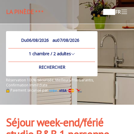
LA PINÈDE
FR
Du
au
1
chambre /
2
adultes
RECHERCHER
Réservation 100% sécurisée, Meilleurs Prix Garantis,
Confirmation Immédiate
Paiement sécurisé par
Séjour week-end/férié