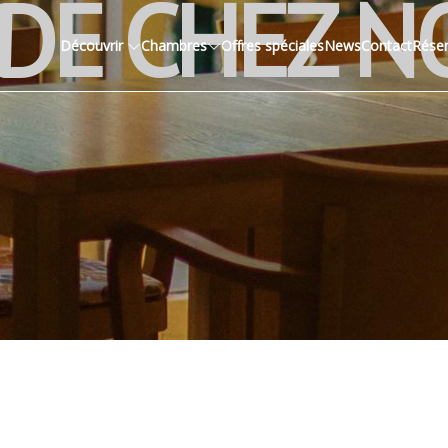
DE CHEZ N
Découvrir
Chambres
Offres spéciales
News
Contact
Réser