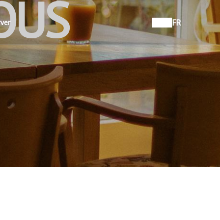
OUS
FR
ver