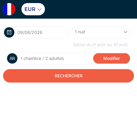
EUR
Séjour du
9 août
au
10 août
1 chambre / 2 adultes
Modifier