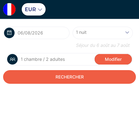
EUR
Séjour du
6 août
au
7 août
1 chambre / 2 adultes
Modifier