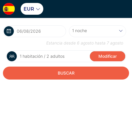
EUR
Estancia desde
6 agosto
hasta
7 agosto
1 habitación / 2 adultos
Modificar