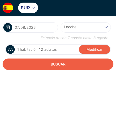
EUR
Estancia desde
7 agosto
hasta
8 agosto
1 habitación / 2 adultos
Modificar