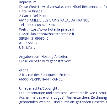
Impressum:
Diese Website wird verwaltet von: Hôtel-Résidence La P
Hôtel la Pinède
2 Carrer Del Picot
66110 AMELIE LES BAINS PALALDA FRANCE
Tel. : +33 4 68 87 95 00
Web : https://www.hotel-la-pinede.fr
E-Mail : lapinede@chainethermale.fr
SIREN : 310968540
APE : 5510Z
USt-IdNr. :
Angaben zum Hosting-Anbieter:
Diese Website wird gehostet von:
elloha
2 bis, rue des Fabriques d'En Nabot
66000 PERPIGNAN FRANCE
Urheberrechte/Copyright :
Die Präsentation und sämtliche Bestandteile, wie Dom
Ausnahme des elloha-Logos), Firmenzeichen, Zeichnungen
gehörenden Werken), sind durch die geltenden Gesetze z