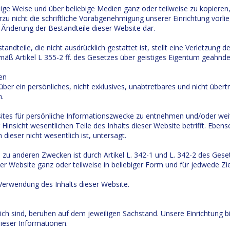
ebige Weise und über beliebige Medien ganz oder teilweise zu kopieren
rzu nicht die schriftliche Vorabgenehmigung unserer Einrichtung vorlie
 Änderung der Bestandteile dieser Website dar.
andteile, die nicht ausdrücklich gestattet ist, stellt eine Verletzung 
mäß Artikel L 355-2 ff. des Gesetzes über geistiges Eigentum geahnde
en
ber ein persönliches, nicht exklusives, unabtretbares und nicht über
.
 Websites für persönliche Informationszwecke zu entnehmen und/oder 
 Hinsicht wesentlichen Teile des Inhalts dieser Website betrifft. Ebe
ieser nicht wesentlich ist, untersagt.
 zu anderen Zwecken ist durch Artikel L. 342-1 und L. 342-2 des Gese
ieser Website ganz oder teilweise in beliebiger Form und für jedwede 
 Verwendung des Inhalts dieser Website.
ich sind, beruhen auf dem jeweiligen Sachstand. Unsere Einrichtung b
ieser Informationen.